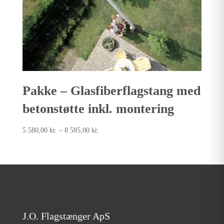
Pakke – Glasfiberflagstang med
betonstøtte inkl. montering
Prisinterval:
5.580,00
kr.
–
8.585,00
kr.
5.580,00kr.
til
8.585,00kr.
J.O. Flagstænger ApS