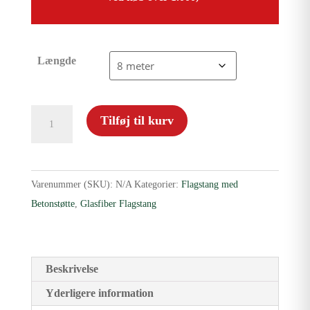
Længde
Glasfiberflagstang
Tilføj til kurv
til
støtte
antal
Varenummer (SKU):
N/A
Kategorier:
Flagstang med
Betonstøtte
,
Glasfiber Flagstang
Beskrivelse
Yderligere information