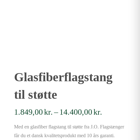
Glasfiberflagstang
til støtte
Prisinterval
1.849,00
kr.
–
14.400,00
kr.
1.849,00kr.
Med en glasfiber flagstang til støtte fra J.O. Flagstænger
til
får du et dansk kvalitetsprodukt med 10 års garanti.
14.400,00kr