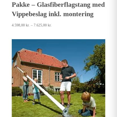
Pakke – Glasfiberflagstang med
Vippebeslag inkl. montering
Prisinterval:
4.598,00
kr.
–
7.625,00
kr.
4.598,00kr.
til
7.625,00kr.