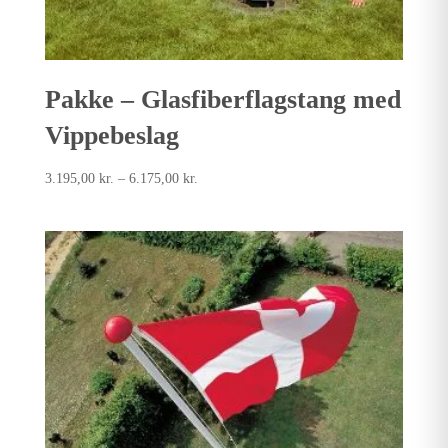
Pakke – Glasfiberflagstang med
Vippebeslag
Prisinterval:
3.195,00
kr.
–
6.175,00
kr.
3.195,00kr.
til
6.175,00kr.