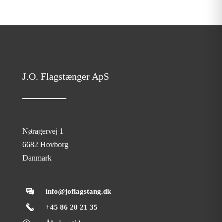
J.O. Flagstænger ApS
Nøragervej 1
6682 Hovborg
Danmark
info@joflagstang.dk
+45 86 20 21 35