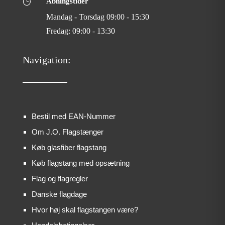
}
Åbningstider
Mandag - Torsdag 09:00 - 15:30
Fredag: 09:00 - 13:30
Navigation:
Bestil med EAN-Nummer
Om J.O. Flagstænger
Køb glasfiber flagstang
Køb flagstang med opsætning
Flag og flagregler
Danske flagdage
Hvor høj skal flagstangen være?